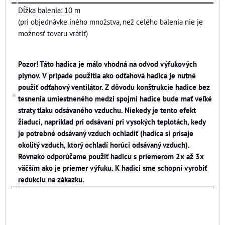
Dĺžka balenia: 10 m
(pri objednávke iného množstva, než celého balenia nie je
možnosť tovaru vrátiť)
Pozor! Táto hadica je málo vhodná na odvod výfukových
plynov. V prípade použitia ako odťahová hadica je nutné
použiť odťahový ventilátor. Z dôvodu konštrukcie hadice bez
tesnenia umiestneného medzi spojmi hadice bude mať veľké
straty tlaku odsávaného vzduchu. Niekedy je tento efekt
žiaduci, napríklad pri odsávaní pri vysokých teplotách, kedy
je potrebné odsávaný vzduch ochladiť (hadica si prisaje
okolitý vzduch, ktorý ochladí horúci odsávaný vzduch).
Rovnako odporúčame použiť hadicu s priemerom 2x až 3x
väčším ako je priemer výfuku. K hadici sme schopní vyrobiť
redukciu na zákazku.