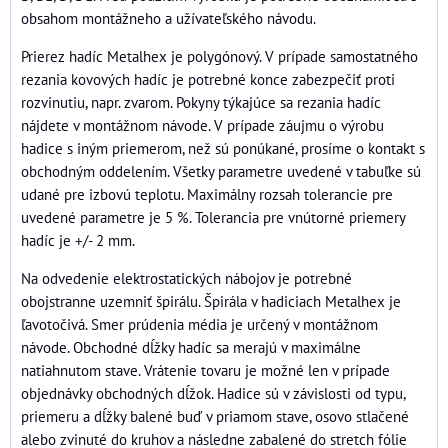
obsahom montážneho a užívateľského návodu.
Prierez hadíc Metalhex je polygónový. V prípade samostatného
rezania kovových hadíc je potrebné konce zabezpečiť proti
rozvinutiu, napr. zvarom. Pokyny týkajúce sa rezania hadíc
nájdete v montážnom návode. V prípade záujmu o výrobu
hadice s iným priemerom, než sú ponúkané, prosíme o kontakt s
obchodným oddelením. Všetky parametre uvedené v tabuľke sú
udané pre izbovú teplotu. Maximálny rozsah tolerancie pre
uvedené parametre je 5 %. Tolerancia pre vnútorné priemery
hadíc je +/- 2 mm.
Na odvedenie elektrostatických nábojov je potrebné
obojstranne uzemniť špirálu. Špirála v hadiciach Metalhex je
ľavotočivá. Smer prúdenia média je určený v montážnom
návode. Obchodné dĺžky hadíc sa merajú v maximálne
natiahnutom stave. Vrátenie tovaru je možné len v prípade
objednávky obchodných dĺžok. Hadice sú v závislosti od typu,
priemeru a dĺžky balené buď v priamom stave, osovo stlačené
alebo zvinuté do kruhov a následne zabalené do stretch fólie