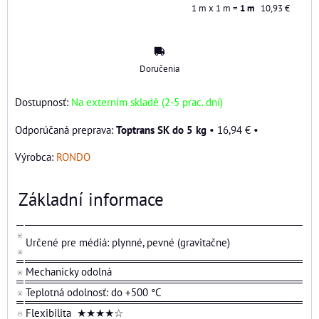
1
m x 1 m =
1
m
10,93 €
Doručenia
Dostupnosť:
Na externím skladě (2-5 prac. dní)
Toptrans SK do 5 kg
•
16,94 €
•
Výrobca:
RONDO
Základní informace
Určené pre médiá: plynné, pevné (gravitačne)
Mechanicky odolná
Teplotná odolnosť: do +500 °C
Flexibilita ★★★★☆