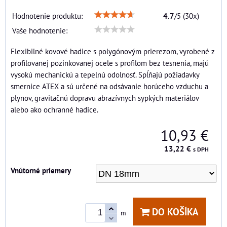
Hodnotenie produktu:
4.7
/
5
(
30
x)
Vaše hodnotenie:
Flexibilné kovové hadice s polygónovým prierezom, vyrobené z
profilovanej pozinkovanej ocele s profilom bez tesnenia, majú
vysokú mechanickú a tepelnú odolnosť. Spĺňajú požiadavky
smernice ATEX a sú určené na odsávanie horúceho vzduchu a
plynov, gravitačnú dopravu abrazívnych sypkých materiálov
alebo ako ochranné hadice.
10,93 €
13,22 €
s DPH
Vnútorné priemery
DO KOŠÍKA
m