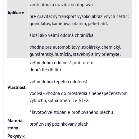
ventilátora a gravitačnú dopravu
Aplikace
pre gravitačný transport vysoko abrazívnych častíc:
granulátov, kameniva, obilnín, peliet atď.
zloží ako veľmi odolná chránička
vhodné pre automobilový, strojársky, chemický,
gumárenský, hutnícky, stavebný a iný priemysel
veľmi dobrá odolnosť proti oteru
dobrá flexibilita
veľmi dobrá tepelná odolnosť
Vlastnosti
vodivá - vhodná do prostredia s nebezpečenstvom
výbuchu, spĺňa smernice ATEX
* ľavotočivé stúpanie profilovaného plechu
Materiál
profilovaný pozinkovaný plech
stěny
Pokyny k