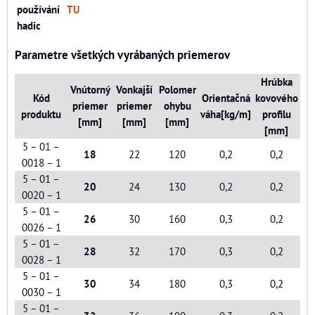
používání
TU
hadic
Parametre všetkých vyrábaných priemerov
Hrúbka
Vnútorný
Vonkajší
Polomer
Kód
Orientačná
kovového
priemer
priemer
ohybu
produktu
váha[kg/m]
profilu
[mm]
[mm]
[mm]
[mm]
5 – 01 –
18
22
120
0,2
0,2
0018 – 1
5 – 01 –
20
24
130
0,2
0,2
0020 – 1
5 – 01 –
26
30
160
0,3
0,2
0026 – 1
5 – 01 –
28
32
170
0,3
0,2
0028 – 1
5 – 01 –
30
34
180
0,3
0,2
0030 – 1
5 – 01 –