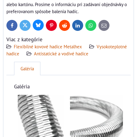
alebo kartónu. Prosíme o informáciu pri zadávaní objednávky o
preferovanom spôsobe balenia hadíc.
Bluesky
Twitter
Facebook
Pinterest
Reddit
LinkedIn
WhatsApp
E-
mail
Viac z kategórie
Flexibilné kovové hadice Metalhex
Vysokoteplotné
hadice
Antistatické a vodivé hadice
Galéria
Galéria