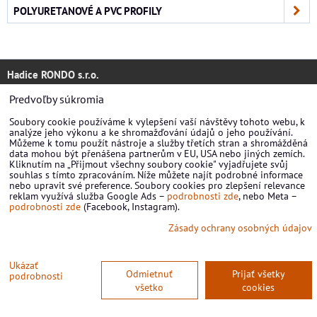
POLYURETANOVÉ A PVC PROFILY
Hadice RONDO s.r.o.
Predvoľby súkromia
+420 605 343 428
Soubory cookie používáme k vylepšení vaší návštěvy tohoto webu, k
+420 736 439 436
analýze jeho výkonu a ke shromažďování údajů o jeho používání.
Můžeme k tomu použít nástroje a služby třetích stran a shromážděná
data mohou být přenášena partnerům v EU, USA nebo jiných zemích.
Po-Pá: 7:30 - 15:30
Kliknutím na „Přijmout všechny soubory cookie" vyjadřujete svůj
souhlas s tímto zpracováním. Níže můžete najít podrobné informace
Väčšina produktov k odoslať do 72 hodín.
nebo upravit své preference. Soubory cookies pro zlepšení relevance
reklam využívá služba Google Ads –
podrobnosti zde
, nebo Meta –
podrobnosti zde
(Facebook, Instagram).
info@hadice-prumyslove.cz
Zásady ochrany osobných údajov
www.priemyselne-hadice.sk
Ukázať
Odmietnuť
Prijať všetky
podrobnosti
všetko
cookies
Fakturačné údaje: