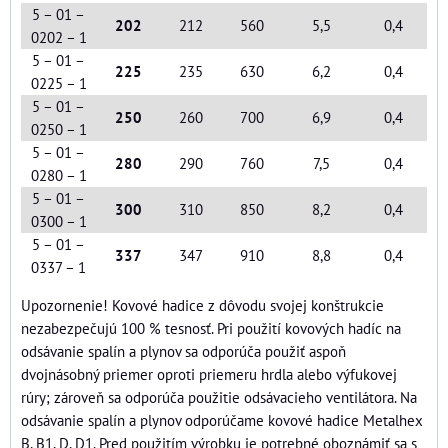
5 – 01 –
202
212
560
5,5
0,4
0202 – 1
5 – 01 –
225
235
630
6,2
0,4
0225 – 1
5 – 01 –
250
260
700
6,9
0,4
0250 – 1
5 – 01 –
280
290
760
7,5
0,4
0280 – 1
5 – 01 –
300
310
850
8,2
0,4
0300 – 1
5 – 01 –
337
347
910
8,8
0,4
0337 – 1
Upozornenie! Kovové hadice z dôvodu svojej konštrukcie
nezabezpečujú 100 % tesnosť. Pri použití kovových hadíc na
odsávanie spalín a plynov sa odporúča použiť aspoň
dvojnásobný priemer oproti priemeru hrdla alebo výfukovej
rúry; zároveň sa odporúča použitie odsávacieho ventilátora. Na
odsávanie spalín a plynov odporúčame kovové hadice Metalhex
B, B1, D, D1. Pred použitím výrobku je potrebné oboznámiť sa s