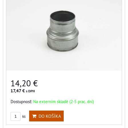
14,20 €
17,47 €
s DPH
Dostupnosť:
Na externím skladě (2-5 prac. dní)
DO KOŠÍKA
ks