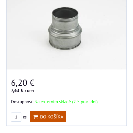
6,20 €
7,63 €
s DPH
Dostupnosť:
Na externím skladě (2-5 prac. dní)
DO KOŠÍKA
ks