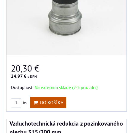
20,30 €
24,97 €
s DPH
Dostupnosť:
Na externím skladě (2-5 prac. dní)
DO KOŠÍKA
ks
Vzduchotechnická redukcia z pozinkovaného
plechu 315/200 mm