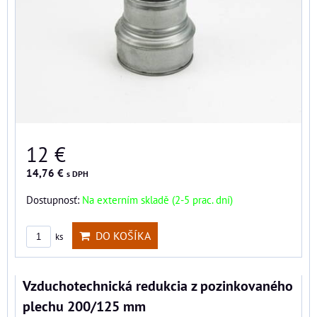
12 €
14,76 €
s DPH
Dostupnosť:
Na externím skladě (2-5 prac. dní)
DO KOŠÍKA
ks
Vzduchotechnická redukcia z pozinkovaného
plechu 200/125 mm