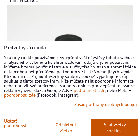
Predvoľby súkromia
Soubory cookie používáme k vylepšení vaší návštěvy tohoto webu, k
analýze jeho výkonu a ke shromažďování údajů o jeho používání.
Můžeme k tomu použít nástroje a služby třetích stran a shromážděná
data mohou být přenášena partnerům v EU, USA nebo jiných zemích.
Kliknutím na „Přijmout všechny soubory cookie" vyjadřujete svůj
souhlas s tímto zpracováním. Níže můžete najít podrobné informace
nebo upravit své preference. Soubory cookies pro zlepšení relevance
reklam využívá služba Google Ads –
podrobnosti zde
, nebo Meta –
podrobnosti zde
(Facebook, Instagram).
Zásady ochrany osobných údajov
25 €
Ukázať
30,75 €
s DPH
Odmietnuť
Prijať všetky
podrobnosti
všetko
cookies
Dostupnosť:
Na externím skladě (2-5 prac. dní)