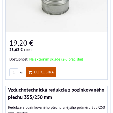
19,20 €
23,62 €
s DPH
Dostupnosť:
Na externím skladě (2-5 prac. dní)
DO KOŠÍKA
ks
Vzduchotechnická redukcia z pozinkovaného
plechu 355/250 mm
Redukce z pozinkovaného plechu vnějšího průměru 355/250
mm. Vhodná...