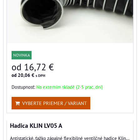
NOVINKA
od 16,72 €
od 20,06 €
s DPH
Dostupnosť:
Na externím skladě (2-5 prac. dní)
VYBERTE PRIEMER / VARIANT
Hadica KLIN LV05 A
Antistatické, ťažko zápalné flexibilné ventilčné hadice Klin...