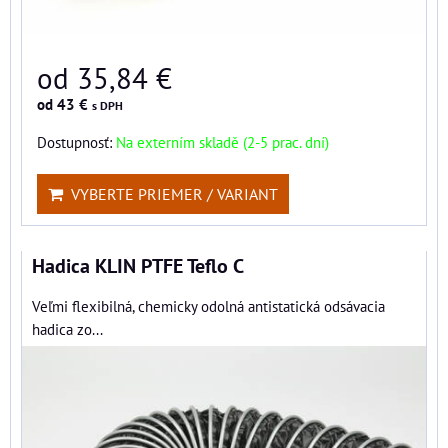
od 35,84 €
od 43 €
s DPH
Dostupnosť:
Na externím skladě (2-5 prac. dní)
VYBERTE PRIEMER / VARIANT
Hadica KLIN PTFE Teflo C
Veľmi flexibilná, chemicky odolná antistatická odsávacia
hadica zo...