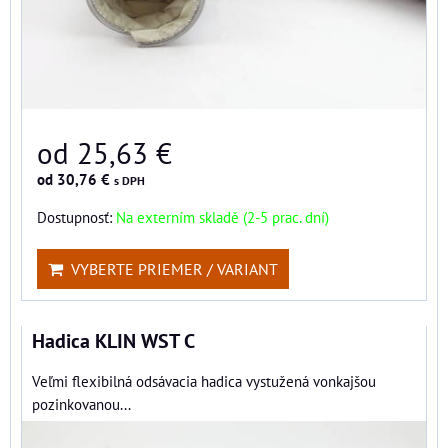
od 25,63 €
od 30,76 €
s DPH
Dostupnosť:
Na externím skladě (2-5 prac. dní)
VYBERTE PRIEMER / VARIANT
Hadica KLIN WST C
Veľmi flexibilná odsávacia hadica vystužená vonkajšou
pozinkovanou...