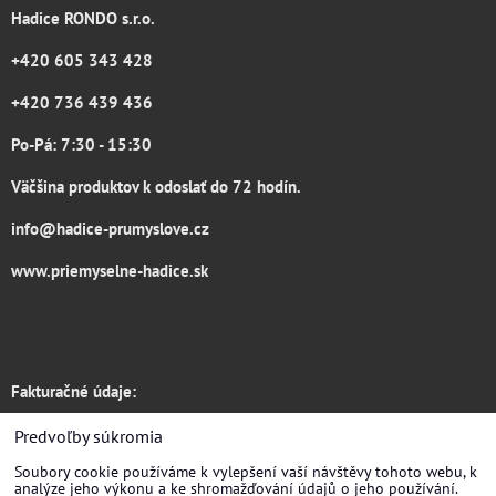
Hadice RONDO s.r.o.
+420 605 343 428
+420 736 439 436
Po-Pá: 7:30 - 15:30
Väčšina produktov k odoslať do 72 hodín.
info@hadice-prumyslove.cz
www.priemyselne-hadice.sk
Fakturačné údaje:
Hadice RONDO s.r.o.
Predvoľby súkromia
Soubory cookie používáme k vylepšení vaší návštěvy tohoto webu, k
Žirovnická 3133/6
analýze jeho výkonu a ke shromažďování údajů o jeho používání.