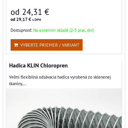
od 24,31 €
od 29,17 €
s DPH
Dostupnosť:
Na externím skladě (2-5 prac. dní)
VYBERTE PRIEMER / VARIANT
Hadica KLIN Chloropren
Veľmi flexibilná odsávacia hadica vyrobená zo sklenenej
tkaniny,...