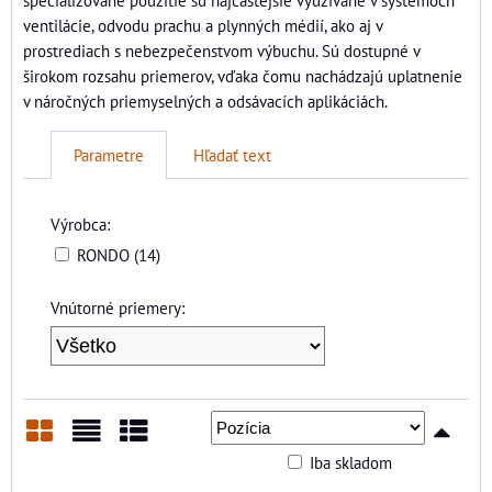
ventilácie, odvodu prachu a plynných médií, ako aj v
prostrediach s nebezpečenstvom výbuchu. Sú dostupné v
širokom rozsahu priemerov, vďaka čomu nachádzajú uplatnenie
v náročných priemyselných a odsávacích aplikáciách.
Parametre
Hľadať text
Výrobca:
RONDO (14)
Vnútorné priemery:
Iba skladom
Mriežka
Zoznam
Tabuľka