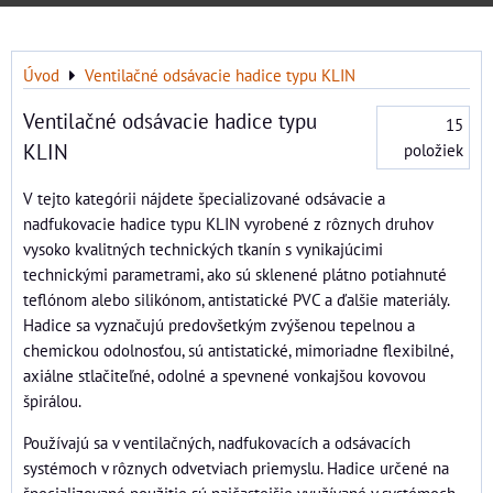
Úvod
Ventilačné odsávacie hadice typu KLIN
Ventilačné odsávacie hadice typu
15
KLIN
položiek
V tejto kategórii nájdete špecializované odsávacie a
nadfukovacie hadice typu KLIN vyrobené z rôznych druhov
vysoko kvalitných technických tkanín s vynikajúcimi
technickými parametrami, ako sú sklenené plátno potiahnuté
teflónom alebo silikónom, antistatické PVC a ďalšie materiály.
Hadice sa vyznačujú predovšetkým zvýšenou tepelnou a
chemickou odolnosťou, sú antistatické, mimoriadne flexibilné,
axiálne stlačiteľné, odolné a spevnené vonkajšou kovovou
špirálou.
Používajú sa v ventilačných, nadfukovacích a odsávacích
systémoch v rôznych odvetviach priemyslu. Hadice určené na
špecializované použitie sú najčastejšie využívané v systémoch