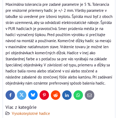
Maximálna tolerancia pre zadané parametre je 5 %. Tolerancia
pre vnútorné priemery hadic je +/- 2 mm. Všetky parametre v
tabuľke sú uvedené pre izbovú teplotu. Špirála musí byť z oboch
strán uzemnená, aby sa odvádzali elektrostatické náboje. Špirála
v PUR hadiciach je pravotočivá. Smer prúdenia média je na
hadici vyznačený šípkou. Pred použitím výrobku si prečítajte
návod na montáž a používanie. Komerčné dĺžky hadíc sa merajú
v maximálne natiahnutom stave. Vrátenie tovaru je možné len
pri objednávkach komerčných dĺžok. Hadice v inej ako
štandardnej farbe a s potlačou sa pre vás vyrábajú na základe
špeciálnej objednávky. V závislosti od typu, priemeru a dĺžky sa
hadice balia rovno alebo stlačené v osi alebo stočené a
následne zabalené do strečovej fólie alebo kartónu. Pri zadávaní
objednávky nám oznámte preferovaný spôsob balenia hadíc.
Bluesky
Twitter
Facebook
Pinterest
Reddit
LinkedIn
WhatsApp
E-
mail
Viac z kategórie
Vysokoteplotné hadice