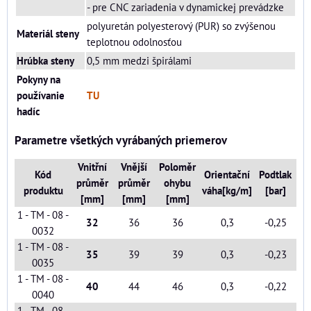
- pre CNC zariadenia v dynamickej prevádzke
polyuretán polyesterový (PUR) so zvýšenou
Materiál steny
teplotnou odolnosťou
Hrúbka steny
0,5 mm medzi špirálami
Pokyny na
používanie
TU
hadíc
Parametre všetkých vyrábaných priemerov
Vnitřní
Vnější
Poloměr
Kód
Orientační
Podtlak
průměr
průměr
ohybu
produktu
váha[kg/m]
[bar]
[mm]
[mm]
[mm]
1 - TM - 08 -
32
36
36
0,3
-0,25
0032
1 - TM - 08 -
35
39
39
0,3
-0,23
0035
1 - TM - 08 -
40
44
46
0,3
-0,22
0040
1 - TM - 08 -