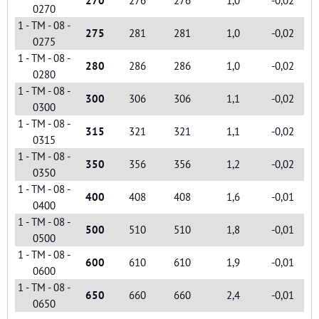
270
276
276
1,0
-0,02
0270
1 - TM - 08 -
275
281
281
1,0
-0,02
0275
1 - TM - 08 -
280
286
286
1,0
-0,02
0280
1 - TM - 08 -
300
306
306
1,1
-0,02
0300
1 - TM - 08 -
315
321
321
1,1
-0,02
0315
1 - TM - 08 -
350
356
356
1,2
-0,02
0350
1 - TM - 08 -
400
408
408
1,6
-0,01
0400
1 - TM - 08 -
500
510
510
1,8
-0,01
0500
1 - TM - 08 -
600
610
610
1,9
-0,01
0600
1 - TM - 08 -
650
660
660
2,4
-0,01
0650