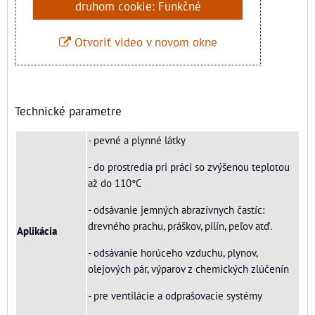
druhom cookie: Funkčné
Otvoriť video v novom okne
Technické parametre
- pevné a plynné látky
- do prostredia pri práci so zvýšenou teplotou
až do 110°C
- odsávanie jemných abrazívnych častíc:
drevného prachu, práškov, pilín, peľov atď.
Aplikácia
- odsávanie horúceho vzduchu, plynov,
olejových pár, výparov z chemických zlúčenín
- pre ventilácie a odprašovacie systémy