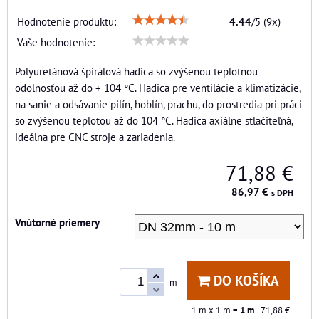
Hodnotenie produktu:
4.44
/
5
(
9
x)
Vaše hodnotenie:
Polyuretánová špirálová hadica so zvýšenou teplotnou
odolnosťou až do + 104 °C. Hadica pre ventilácie a klimatizácie,
na sanie a odsávanie pilín, hoblín, prachu, do prostredia pri práci
so zvýšenou teplotou až do 104 °C. Hadica axiálne stlačiteľná,
ideálna pre CNC stroje a zariadenia.
71,88 €
86,97 €
s DPH
Vnútorné priemery
DO KOŠÍKA
m
1
m x 1 m =
1
m
71,88 €