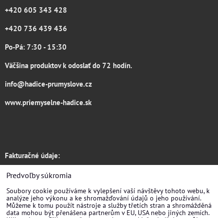
+420 605 343 428
+420 736 439 436
Po-Pá: 7:30 - 15:30
Väčšina produktov k odoslať do 72 hodín.
info@hadice-prumyslove.cz
www.priemyselne-hadice.sk
Fakturačné údaje:
Hadice RONDO s.r.o.
Predvoľby súkromia
Soubory cookie používáme k vylepšení vaší návštěvy tohoto webu, k
Žirovnická 3133/6
analýze jeho výkonu a ke shromažďování údajů o jeho používání.
Můžeme k tomu použít nástroje a služby třetích stran a shromážděná
Praha 10
data mohou být přenášena partnerům v EU, USA nebo jiných zemích.