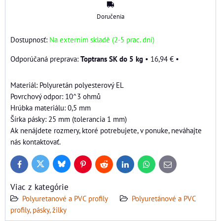
Doručenia
Dostupnosť:
Na externím skladě (2-5 prac. dní)
Toptrans SK do 5 kg
•
16,94 €
•
Materiál: Polyuretán polyesterový EL
Povrchový odpor: 10^3 ohmů
Hrúbka materiálu: 0,5 mm
Šírka pásky: 25 mm (tolerancia 1 mm)
Ak nenájdete rozmery, ktoré potrebujete, v ponuke, neváhajte
nás kontaktovať.
Bluesky
Twitter
Facebook
Pinterest
Reddit
LinkedIn
WhatsApp
E-
mail
Viac z kategórie
Polyuretanové a PVC profily
Polyuretánové a PVC
profily, pásky, žilky