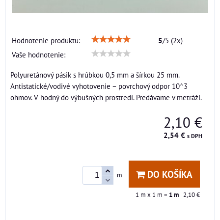
Hodnotenie produktu:
5
/
5
(
2
x)
Vaše hodnotenie:
Polyuretánový pásik s hrúbkou 0,5 mm a šírkou 25 mm.
Antistatické/vodivé vyhotovenie – povrchový odpor 10^3
ohmov. V hodný do výbušných prostredí. Predávame v metráži.
2,10 €
2,54 €
s DPH
DO KOŠÍKA
m
1
m x 1 m =
1
m
2,10 €