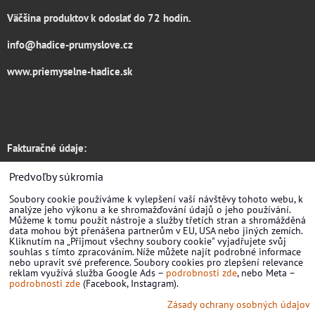
Väčšina produktov k odoslať do 72 hodín.
info@hadice-prumyslove.cz
www.priemyselne-hadice.sk
Fakturačné údaje:
Hadice RONDO s.r.o.
Predvoľby súkromia
Soubory cookie používáme k vylepšení vaší návštěvy tohoto webu, k
Žirovnická 3133/6
analýze jeho výkonu a ke shromažďování údajů o jeho používání.
Můžeme k tomu použít nástroje a služby třetích stran a shromážděná
Praha 10
data mohou být přenášena partnerům v EU, USA nebo jiných zemích.
Kliknutím na „Přijmout všechny soubory cookie" vyjadřujete svůj
souhlas s tímto zpracováním. Níže můžete najít podrobné informace
106 00, CZ
nebo upravit své preference. Soubory cookies pro zlepšení relevance
reklam využívá služba Google Ads –
podrobnosti zde
, nebo Meta –
IČ: 09839933
podrobnosti zde
(Facebook, Instagram).
Zásady ochrany osobných údajov
DIČ: CZ09839933