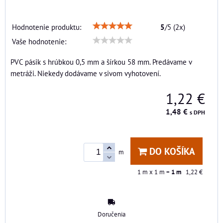
Hodnotenie produktu:
5
/
5
(
2
x)
Vaše hodnotenie:
PVC pásik s hrúbkou 0,5 mm a šírkou 58 mm. Predávame v
metráži. Niekedy dodávame v sivom vyhotovení.
1,22 €
1,48 €
s DPH
DO KOŠÍKA
m
1
m x 1 m =
1
m
1,22 €
Doručenia