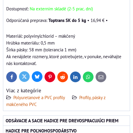
Dostupnosť:
Na externím skladě (2-5 prac. dní)
Toptrans SK do 5 kg
•
16,94 €
•
Materiál: polyvinylchlorid – mäkčený
Hrúbka materiálu: 0,5 mm
Šírka pásky: 58 mm (tolerancia 1 mm)
Ak nenájdete rozmery, ktoré potrebujete, v ponuke, neváhajte
nás kontaktovať.
Bluesky
Twitter
Facebook
Pinterest
Reddit
LinkedIn
WhatsApp
E-
mail
Viac z kategórie
Polyuretanové a PVC profily
Profily, pásky z
mäkčeného PVC
ODSÁVACIE A SACIE HADICE PRE DREVOSPRACUJÚCI PRIEM
HADICE PRE POĽNOHOSPODÁRSTVO