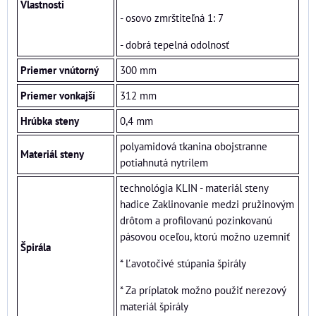
Vlastnosti
- osovo zmrštiteľná 1: 7
- dobrá tepelná odolnosť
Priemer vnútorný
300 mm
Priemer vonkajší
312 mm
Hrúbka steny
0,4 mm
polyamidová tkanina obojstranne
Materiál steny
potiahnutá nytrilem
technológia KLIN - materiál steny
hadice Zaklinovanie medzi pružinovým
drôtom a profilovanú pozinkovanú
pásovou oceľou, ktorú možno uzemniť
Špirála
* Ľavotočivé stúpania špirály
* Za príplatok možno použiť nerezový
materiál špirály