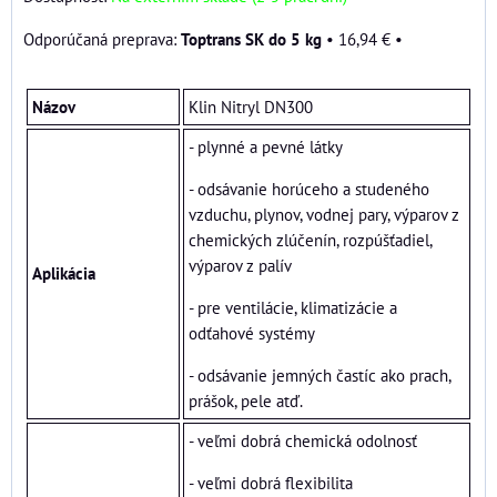
Toptrans SK do 5 kg
•
16,94 €
•
Názov
Klin Nitryl DN300
- plynné a pevné látky
- odsávanie horúceho a studeného
vzduchu, plynov, vodnej pary, výparov z
chemických zlúčenín, rozpúšťadiel,
výparov z palív
Aplikácia
- pre ventilácie, klimatizácie a
odťahové systémy
- odsávanie jemných častíc ako prach,
prášok, pele atď.
- veľmi dobrá chemická odolnosť
- veľmi dobrá flexibilita