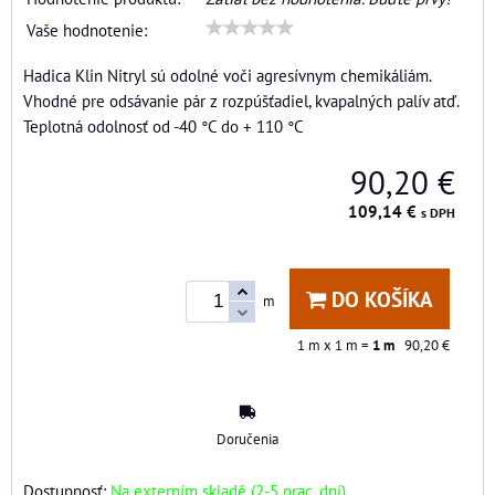
Vaše hodnotenie:
Hadica Klin Nitryl sú odolné voči agresívnym chemikáliám.
Vhodné pre odsávanie pár z rozpúšťadiel, kvapalných palív atď.
Teplotná odolnosť od -40 °C do + 110 °C
90,20 €
109,14 €
s DPH
DO KOŠÍKA
m
1
m x 1 m =
1
m
90,20 €
Doručenia
Dostupnosť:
Na externím skladě (2-5 prac. dní)