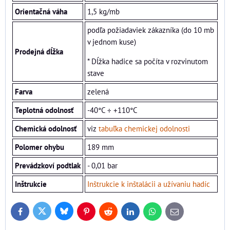
Orientačná váha
1,5 kg/mb
podľa požiadaviek zákazníka (do 10 mb
v jednom kuse)
Prodejná dĺžka
* Dĺžka hadice sa počíta v rozvinutom
stave
Farva
zelená
Teplotná odolnosť
-40°C ÷ +110°C
Chemická odolnosť
viz
tabuľka chemickej odolnosti
Polomer ohybu
189 mm
Prevádzkoví
podtlak
- 0,01 bar
Inštrukcie
Inštrukcie k inštalácii a užívaniu hadíc
Bluesky
Twitter
Facebook
Pinterest
Reddit
LinkedIn
WhatsApp
E-
mail