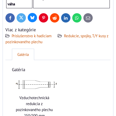
váha
Bluesky
Twitter
Facebook
Pinterest
Reddit
LinkedIn
WhatsApp
E-
mail
Viac z kategórie
Príslušenstvo k hadiciam
Redukcie, spojky, T/Y kusy z
pozinkovaného plechu
Galéria
Galéria
Vzduchotechnická
redukcia z
pozinkovaného plechu
250/200 mm