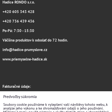
Hadice RONDO s.r.o.
+420 605 343 428
+420 736 439 436
Po-Pá: 7:30 - 15:30
Väčšina produktov k odoslať do 72 hodín.
info@hadice-prumyslove.cz
www.priemyselne-hadice.sk
Fakturačné údaje:
Hadice RONDO s.r.o.
Predvoľby súkromia
Soubory cookie používáme k vylepšení vaší návštěvy tohoto webu, k
Žirovnická 3133/6
analýze jeho výkonu a ke shromažďování údajů o jeho používání.
Můžeme k tomu použít nástroje a služby třetích stran a shromážděná