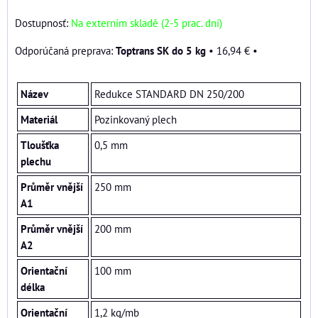
Dostupnosť:
Na externím skladě (2-5 prac. dní)
Toptrans SK do 5 kg
•
16,94 €
•
Název
Redukce STANDARD DN 250/200
Materiál
Pozinkovaný plech
Tloušťka
0,5 mm
plechu
Průměr vnější
250 mm
A1
Průměr vnější
200 mm
A2
Orientační
100 mm
délka
Orientační
1,2 kg/mb