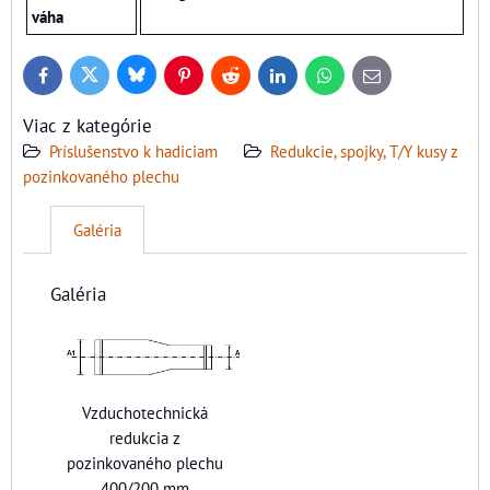
váha
Bluesky
Twitter
Facebook
Pinterest
Reddit
LinkedIn
WhatsApp
E-
mail
Viac z kategórie
Príslušenstvo k hadiciam
Redukcie, spojky, T/Y kusy z
pozinkovaného plechu
Galéria
Galéria
Vzduchotechnická
redukcia z
pozinkovaného plechu
400/200 mm