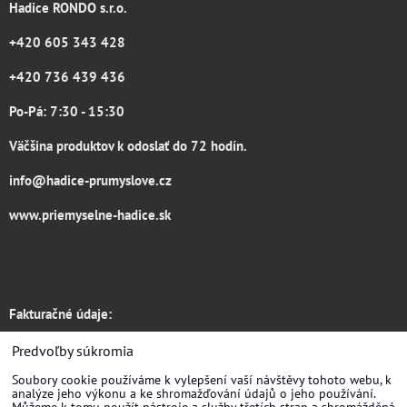
Hadice RONDO s.r.o.
+420 605 343 428
+420 736 439 436
Po-Pá: 7:30 - 15:30
Väčšina produktov k odoslať do 72 hodín.
info@hadice-prumyslove.cz
www.priemyselne-hadice.sk
Fakturačné údaje:
Hadice RONDO s.r.o.
Predvoľby súkromia
Soubory cookie používáme k vylepšení vaší návštěvy tohoto webu, k
Žirovnická 3133/6
analýze jeho výkonu a ke shromažďování údajů o jeho používání.
Můžeme k tomu použít nástroje a služby třetích stran a shromážděná