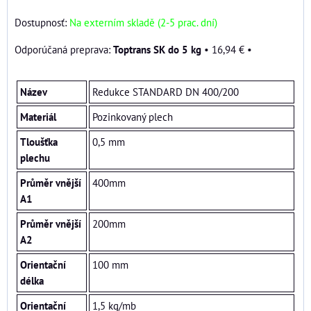
Dostupnosť:
Na externím skladě (2-5 prac. dní)
Toptrans SK do 5 kg
•
16,94 €
•
Název
Redukce STANDARD DN 400/200
Materiál
Pozinkovaný plech
Tloušťka
0,5 mm
plechu
Průměr vnější
400mm
A1
Průměr vnější
200mm
A2
Orientační
100 mm
délka
Orientační
1,5 kg/mb