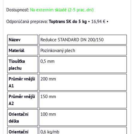
Dostupnosť:
Na externím skladě (2-5 prac. dní)
Toptrans SK do 5 kg
•
16,94 €
•
Název
Redukce STANDARD DN 200/150
Materiál
Pozinkovaný plech
Tloušťka
0,5 mm
plechu
Průměr vnější
200 mm
A1
Průměr vnější
150 mm
A2
Orientační
100 mm
délka
Orientační
0,6 kg/mb