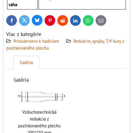
váha
Bluesky
Twitter
Facebook
Pinterest
Reddit
LinkedIn
WhatsApp
E-
mail
Viac z kategórie
Príslušenstvo k hadiciam
Redukcie, spojky, T/Y kusy z
pozinkovaného plechu
Galéria
Galéria
Vzduchotechnická
redukcia z
pozinkovaného plechu
200/150 mm