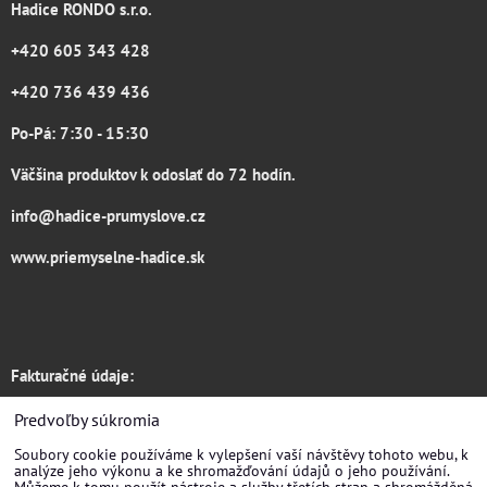
Hadice RONDO s.r.o.
+420 605 343 428
+420 736 439 436
Po-Pá: 7:30 - 15:30
Väčšina produktov k odoslať do 72 hodín.
info@hadice-prumyslove.cz
www.priemyselne-hadice.sk
Fakturačné údaje:
Hadice RONDO s.r.o.
Predvoľby súkromia
Soubory cookie používáme k vylepšení vaší návštěvy tohoto webu, k
Žirovnická 3133/6
analýze jeho výkonu a ke shromažďování údajů o jeho používání.
Můžeme k tomu použít nástroje a služby třetích stran a shromážděná