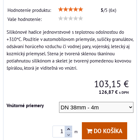
Hodnotenie produktu:
5
/
5
(
6
x)
Vaše hodnotenie:
Silikónové hadice jednovrstvové s teplotnou odolnosťou do
+310°C. Použitie v automobilovom priemysle, sušičky granulátov,
odsávaní horúceho vzduchu či vodnej pary, vojenský, letecký aj
kozmický priemysel. Stena je tvorená sklenou tkaninou
potiahnutou silikónom a skelet je tvorený pomedenou kovovou
špirálou, ktorá je viditeľná vo vnútri.
103,15 €
126,87 €
s DPH
Vnútorné priemery
DO KOŠÍKA
m