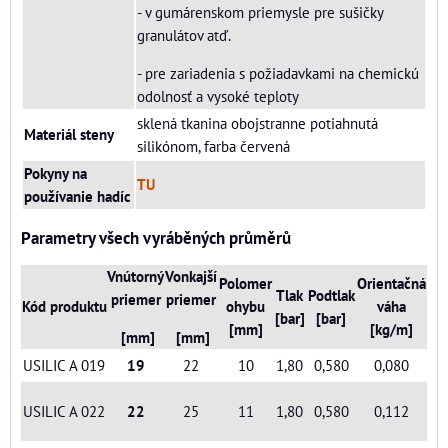
- v gumárenskom priemysle pre sušičky
granulátov atď.
- pre zariadenia s požiadavkami na chemickú
odolnosť a vysoké teploty
sklená tkanina obojstranne potiahnutá
Materiál steny
silikónom, farba červená
Pokyny na
TU
používanie hadíc
Parametry všech vyráběných průměrů
Vnútorný
Vonkajší
Polomer
Orientačná
Tlak
Podtlak
priemer
priemer
Kód produktu
ohybu
váha
[bar]
[bar]
[mm]
[kg/m]
[mm]
[mm]
USILIC A 019
19
22
10
1,80
0,580
0,080
USILIC A 022
22
25
11
1,80
0,580
0,112