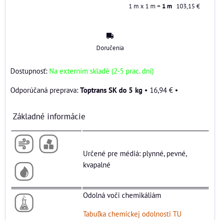
1
m x 1 m =
1
m
103,15 €
Doručenia
Dostupnosť:
Na externím skladě (2-5 prac. dní)
Toptrans SK do 5 kg
•
16,94 €
•
Základné informácie
Určené pre médiá: plynné, pevné,
kvapalné
Odolná voči chemikáliám
Tabuľka chemickej odolnosti TU