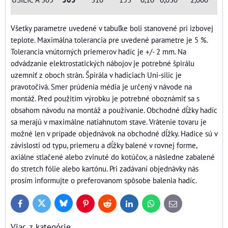
Všetky parametre uvedené v tabuľke boli stanovené pri izbovej
teplote. Maximálna tolerancia pre uvedené parametre je 5 %.
Tolerancia vnútorných priemerov hadíc je +/- 2 mm. Na
odvádzanie elektrostatických nábojov je potrebné špirálu
uzemniť z oboch strán. Špirála v hadiciach Uni-silic je
pravotočivá. Smer prúdenia média je určený v návode na
montáž. Pred použitím výrobku je potrebné oboznámiť sa s
obsahom návodu na montáž a používanie. Obchodné dĺžky hadíc
sa merajú v maximálne natiahnutom stave. Vrátenie tovaru je
možné len v prípade objednávok na obchodné dĺžky. Hadice sú v
závislosti od typu, priemeru a dĺžky balené v rovnej forme,
axiálne stlačené alebo zvinuté do kotúčov, a následne zabalené
do stretch fólie alebo kartónu. Pri zadávaní objednávky nás
prosím informujte o preferovanom spôsobe balenia hadíc.
Bluesky
Twitter
Facebook
Pinterest
Reddit
LinkedIn
WhatsApp
E-
mail
Viac z kategórie