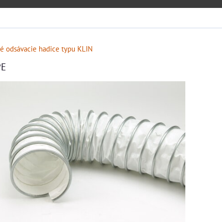
né odsávacie hadice typu KLIN
PE