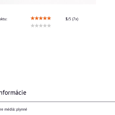
ktu:
5
/
5
(
7
x)
nformácie
re médiá: plynné