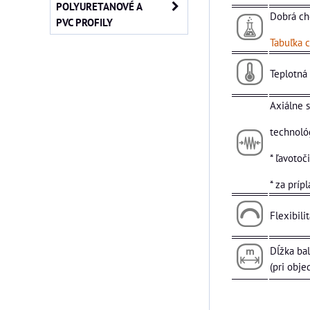
POLYURETANOVÉ A
Dobrá ch
PVC PROFILY
Tabuľka 
Teplotná
Axiálne s
technoló
* ľavotoč
* za príp
Flexibi
Dĺžka bal
(pri obje