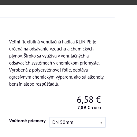
Veľmi flexibilná ventilačná hadica KLIN PE je
určená na odsávanie vzduchu a chemických
plynov. Široko sa využíva v ventilačných a
odsávacích systémoch v chemickom priemysle.
Vyrobená z polyetylénovej fólie, odoláva
agresívnym chemickým výparom, ako sú alkoholy,
benzín alebo rozpúšťadlá.
6,58 €
7,89 €
s DPH
Vnútorné priemery
DN 50mm