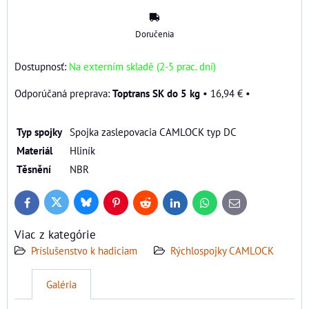
Doručenia
Dostupnosť:
Na externím skladě (2-5 prac. dní)
Toptrans SK do 5 kg
•
16,94 €
•
Typ spojky
Spojka zaslepovacia CAMLOCK typ DC
Materiál
Hliník
Těsnění
NBR
Bluesky
Twitter
Facebook
Pinterest
Reddit
LinkedIn
WhatsApp
E-
mail
Viac z kategórie
Príslušenstvo k hadiciam
Rýchlospojky CAMLOCK
Galéria