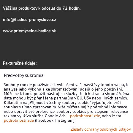
Väčšina produktov k odoslať do 72 hodín.
info@hadice-prumyslove.cz
www.priemyselne-hadice.sk
Fakturačné údaje:
Hadice RONDO s.r.o.
Predvoľby súkromia
Soubory cookie používáme k vylepšení vaší návštěvy tohoto webu, k
Žirovnická 3133/6
analýze jeho výkonu a ke shromažďování údajů o jeho používání.
Můžeme k tomu použít nástroje a služby třetích stran a shromážděná
Praha 10
data mohou být přenášena partnerům v EU, USA nebo jiných zemích.
Kliknutím na „Přijmout všechny soubory cookie" vyjadřujete svůj
souhlas s tímto zpracováním. Níže můžete najít podrobné informace
106 00, CZ
nebo upravit své preference. Soubory cookies pro zlepšení relevance
reklam využívá služba Google Ads –
podrobnosti zde
, nebo Meta –
IČ: 09839933
podrobnosti zde
(Facebook, Instagram).
Zásady ochrany osobných údajov
DIČ: CZ09839933