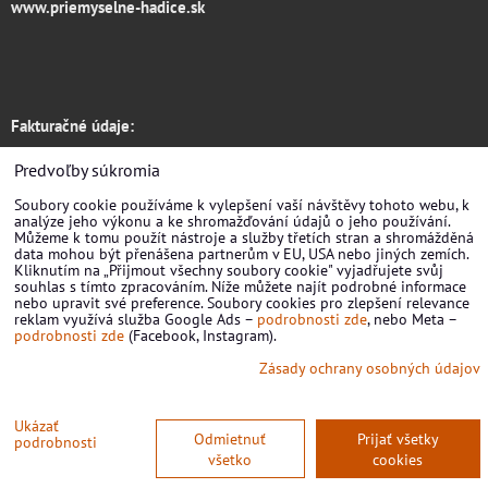
www.priemyselne-hadice.sk
Fakturačné údaje:
Hadice RONDO s.r.o.
Predvoľby súkromia
Soubory cookie používáme k vylepšení vaší návštěvy tohoto webu, k
Žirovnická 3133/6
analýze jeho výkonu a ke shromažďování údajů o jeho používání.
Můžeme k tomu použít nástroje a služby třetích stran a shromážděná
Praha 10
data mohou být přenášena partnerům v EU, USA nebo jiných zemích.
Kliknutím na „Přijmout všechny soubory cookie" vyjadřujete svůj
souhlas s tímto zpracováním. Níže můžete najít podrobné informace
106 00, CZ
nebo upravit své preference. Soubory cookies pro zlepšení relevance
reklam využívá služba Google Ads –
podrobnosti zde
, nebo Meta –
IČ: 09839933
podrobnosti zde
(Facebook, Instagram).
Zásady ochrany osobných údajov
DIČ: CZ09839933
Predvoľby súkromia
Zásady ochrany osobných údajov
Ukázať
Odmietnuť
Prijať všetky
podrobnosti
všetko
cookies
Vytvorené pomocou:
BiznisWeb.sk