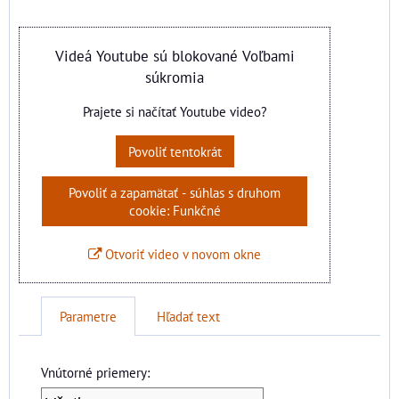
Videá Youtube sú blokované Voľbami
súkromia
Prajete si načítať Youtube video?
Povoliť tentokrát
Povoliť a zapamätať - súhlas s druhom
cookie: Funkčné
Otvoriť video v novom okne
Parametre
Hľadať text
Vnútorné priemery: