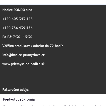
Hadice RONDO s.r.o.
+420 605 343 428
+420 736 439 436
Po-Pá: 7:30 - 15:30
Väčšina produktov k odoslať do 72 hodín.
info@hadice-prumyslove.cz
www.priemyselne-hadice.sk
Fakturačné údaje:
Hadice RONDO s.r.o.
Predvoľby súkromia