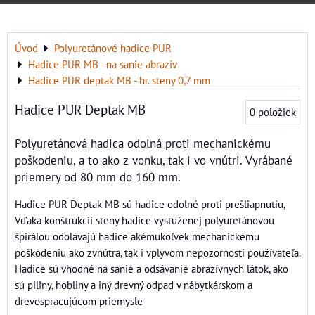
Úvod
Polyuretánové hadice PUR
Hadice PUR MB - na sanie abrazív
Hadice PUR deptak MB - hr. steny 0,7 mm
Hadice PUR Deptak MB
0
položiek
Polyuretánová hadica odolná proti mechanickému
poškodeniu, a to ako z vonku, tak i vo vnútri. Vyrábané
priemery od 80 mm do 160 mm.
Hadice PUR Deptak MB sú hadice odolné proti prešliapnutiu,
Vďaka konštrukcii steny hadice vystuženej polyuretánovou
špirálou odolávajú hadice akémukoľvek mechanickému
poškodeniu ako zvnútra, tak i vplyvom nepozornosti používateľa.
Hadice sú vhodné na sanie a odsávanie abrazívnych látok, ako
sú piliny, hobliny a iný drevný odpad v nábytkárskom a
drevospracujúcom priemysle