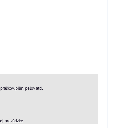
ráškov, pilín, peľov atď.
kej prevádzke