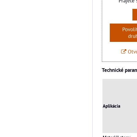
Prajete 
Povoli
dru
Otvo
Technické para
Aplikácia