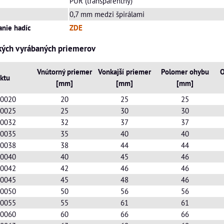
PUR (transparentný)
0,7 mm medzi špirálami
anie hadíc
ZDE
kých vyrábaných priemerov
Vnútorný priemer
Vonkajší priemer
Polomer ohybu
O
ktu
[mm]
[mm]
[mm]
- 0020
20
25
25
- 0025
25
30
30
- 0032
32
37
37
- 0035
35
40
40
- 0038
38
44
44
- 0040
40
45
46
- 0042
42
46
46
- 0045
45
48
46
- 0050
50
56
56
- 0055
55
61
61
- 0060
60
66
66