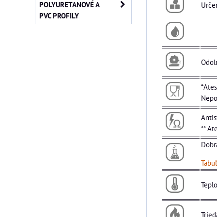
POLYURETANOVÉ A
Určen
PVC PROFILY
Odol
*Ates
Nepou
Antis
** At
Dobr
Tabu
Teplo
Tried