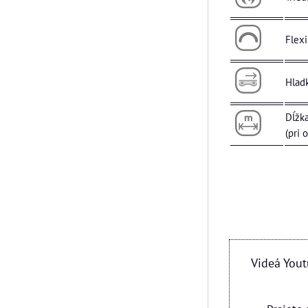
Flex
Hlad
Dĺžka
(pri 
Videá You