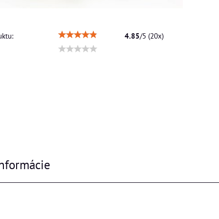
ktu:
4.85
/
5
(
20
x)
nformácie