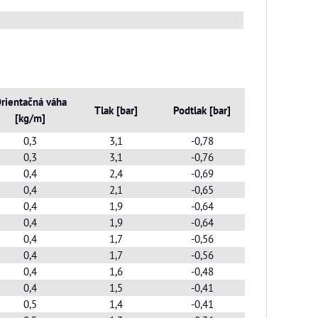
rientačná váha
Tlak [bar]
Podtlak [bar]
[kg/m]
0,3
3,1
-0,78
0,3
3,1
-0,76
0,4
2,4
-0,69
0,4
2,1
-0,65
0,4
1,9
-0,64
0,4
1,9
-0,64
0,4
1,7
-0,56
0,4
1,7
-0,56
0,4
1,6
-0,48
0,4
1,5
-0,41
0,5
1,4
-0,41