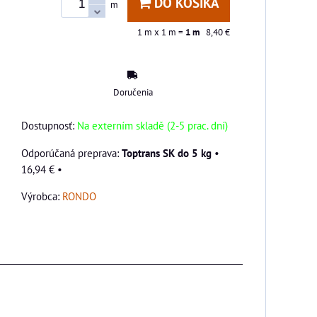
DO KOŠÍKA
m
1
m x 1 m =
1
m
8,40 €
Doručenia
Dostupnosť:
Na externím skladě (2-5 prac. dní)
Toptrans SK do 5 kg
•
16,94 €
•
Výrobca:
RONDO