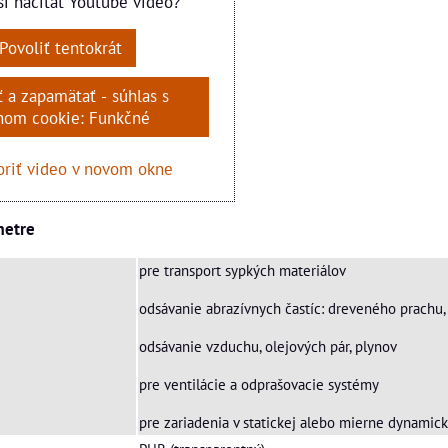
si načítať Youtube video?
Povoliť tentokrát
ť a zapamätať - súhlas s
hom cookie: Funkčné
riť video v novom okne
metre
pre transport sypkých materiálov
odsávanie abrazívnych častíc: dreveného prachu, p
odsávanie vzduchu, olejových pár, plynov
pre ventilácie a odprašovacie systémy
pre zariadenia v statickej alebo mierne dynamic