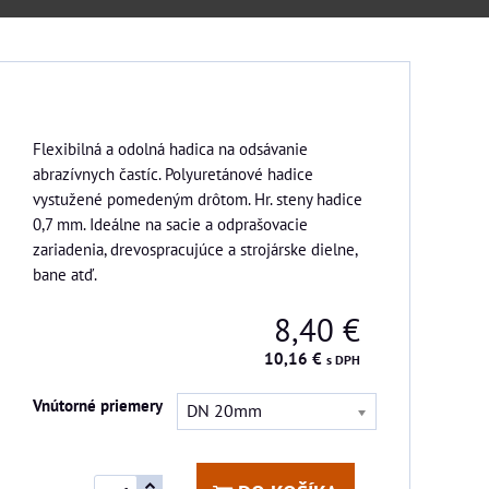
Flexibilná a odolná hadica na odsávanie
abrazívnych častíc. Polyuretánové hadice
vystužené pomedeným drôtom. Hr. steny hadice
0,7 mm. Ideálne na sacie a odprašovacie
zariadenia, drevospracujúce a strojárske dielne,
bane atď.
8,40 €
10,16 €
s DPH
Vnútorné priemery
DN 20mm