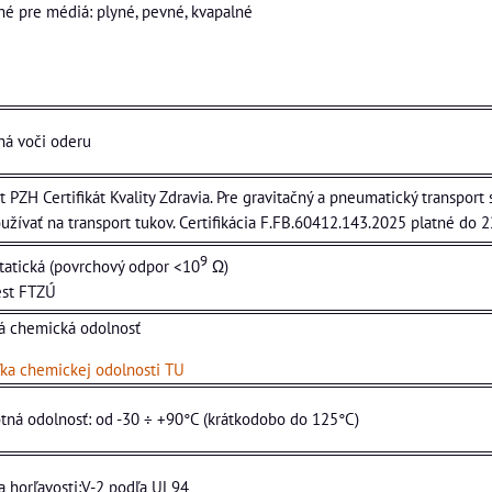
é pre médiá: plyné, pevné, kvapalné
ná voči oderu
t PZH Certifikát Kvality Zdravia. Pre gravitačný a pneumatický transport
žívať na transport tukov. Certifikácia F.FB.60412.143.2025 platné do 
9
tatická (povrchový odpor <10
Ω)
est FTZÚ
á chemická odolnosť
ľka chemickej odolnosti TU
tná odolnosť: od -30 ÷ +90°C (krátkodobo do 125°C)
a horľavosti:V-2 podľa UL94