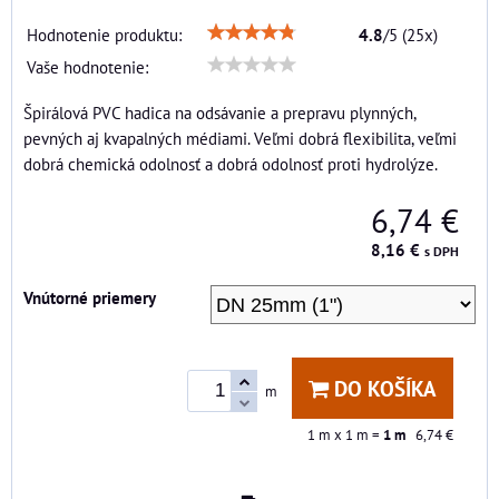
Hodnotenie produktu:
4.8
/
5
(
25
x)
Vaše hodnotenie:
Špirálová PVC hadica na odsávanie a prepravu plynných,
pevných aj kvapalných médiami. Veľmi dobrá flexibilita, veľmi
dobrá chemická odolnosť a dobrá odolnosť proti hydrolýze.
6,74 €
8,16 €
s DPH
Vnútorné priemery
DO KOŠÍKA
m
1
m x 1 m =
1
m
6,74 €