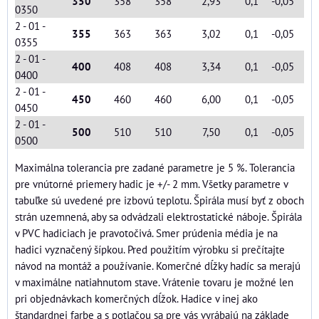
350
358
358
2,93
0,1
-0,05
0350
2 - 01 -
355
363
363
3,02
0,1
-0,05
0355
2 - 01 -
400
408
408
3,34
0,1
-0,05
0400
2 - 01 -
450
460
460
6,00
0,1
-0,05
0450
2 - 01 -
500
510
510
7,50
0,1
-0,05
0500
Maximálna tolerancia pre zadané parametre je 5 %. Tolerancia
pre vnútorné priemery hadic je +/- 2 mm. Všetky parametre v
tabuľke sú uvedené pre izbovú teplotu. Špirála musí byť z oboch
strán uzemnená, aby sa odvádzali elektrostatické náboje. Špirála
v PVC hadiciach je pravotočivá. Smer prúdenia média je na
hadici vyznačený šípkou. Pred použitím výrobku si prečítajte
návod na montáž a používanie. Komerčné dĺžky hadíc sa merajú
v maximálne natiahnutom stave. Vrátenie tovaru je možné len
pri objednávkach komerčných dĺžok. Hadice v inej ako
štandardnej farbe a s potlačou sa pre vás vyrábajú na základe