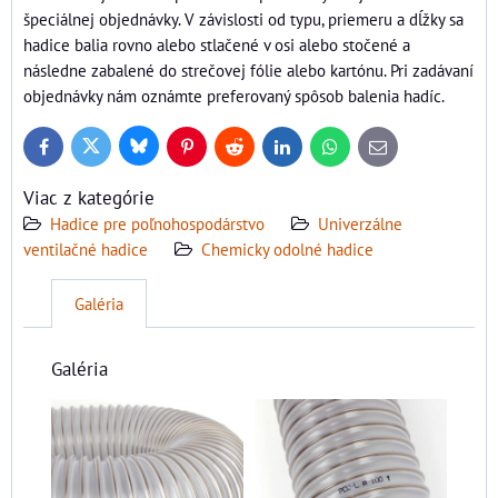
špeciálnej objednávky. V závislosti od typu, priemeru a dĺžky sa
hadice balia rovno alebo stlačené v osi alebo stočené a
následne zabalené do strečovej fólie alebo kartónu. Pri zadávaní
objednávky nám oznámte preferovaný spôsob balenia hadíc.
Bluesky
Twitter
Facebook
Pinterest
Reddit
LinkedIn
WhatsApp
E-
mail
Viac z kategórie
Hadice pre poľnohospodárstvo
Univerzálne
ventilačné hadice
Chemicky odolné hadice
Galéria
Galéria