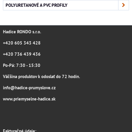
POLYURETANOVÉ A PVC PROFILY
Hadice RONDO s.r.o.
+420 605 343 428
+420 736 439 436
Po-Pá: 7:30 - 15:30
Väčšina produktov k odoslať do 72 hodín.
info@hadice-prumyslove.cz
www.priemyselne-hadice.sk
Fakturačné údaje: