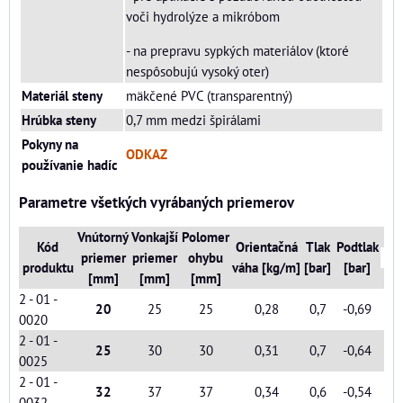
voči hydrolýze a mikróbom
- na prepravu sypkých materiálov (ktoré
nespôsobujú vysoký oter)
Materiál steny
mäkčené PVC (transparentný)
Hrúbka steny
0,7 mm medzi špirálami
Pokyny na
ODKAZ
používanie hadíc
Parametre všetkých vyrábaných priemerov
Vnútorný
Vonkajší
Polomer
Kód
Orientačná
Tlak
Podtlak
priemer
priemer
ohybu
produktu
váha [kg/m]
[bar]
[bar]
[mm]
[mm]
[mm]
2 - 01 -
20
25
25
0,28
0,7
-0,69
0020
2 - 01 -
25
30
30
0,31
0,7
-0,64
0025
2 - 01 -
32
37
37
0,34
0,6
-0,54
0032