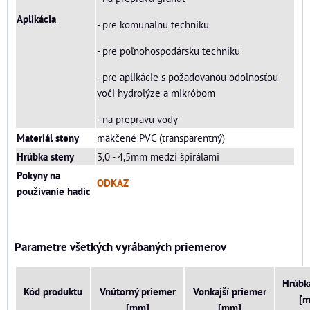
Aplikácia
- pre komunálnu techniku
- pre poľnohospodársku techniku
- pre aplikácie s požadovanou odolnosťou
voči hydrolýze a mikróbom
- na prepravu vody
Materiál steny
mäkčené PVC (transparentný)
Hrúbka steny
3,0 - 4,5mm medzi špirálami
Pokyny na
ODKAZ
používanie hadíc
Parametre všetkých vyrábaných priemerov
Hrúbk
Kód produktu
Vnútorný priemer
Vonkajší priemer
[
[mm]
[mm]