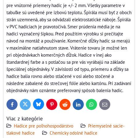
pre vnútorné priemery hadic je +/- 2 mm. Všetky parametre v
tabuľke sú uvedené pre izbovú teplotu. Špirála musí byť z oboch
strán uzemnená, aby sa odvádzali elektrostatické náboje. Špirála
v PVC hadiciach je pravotočivá. Smer prúdenia média je na
hadici vyznačený šípkou. Pred použitím výrobku si prečítajte
návod na montáž a používanie. Komerčné dĺžky hadíc sa merajú
v maximálne natiahnutom stave. Vrátenie tovaru je možné len
pri objednávkach komerčných dĺžok. Hadice v inej ako
štandardnej farbe a s potlačou sa pre vás vyrábajú na základe
špeciálnej objednávky. V závislosti od typu, priemeru a dĺžky sa
hadice balia rovno alebo stlačené v osi alebo stočené a
následne zabalené do strečovej fólie alebo kartónu. Pri zadávaní
objednávky nám oznámte preferovaný spôsob balenia hadíc.
Bluesky
Twitter
Facebook
Pinterest
Reddit
LinkedIn
WhatsApp
E-
mail
Viac z kategórie
Hadice pre poľnohospodárstvo
Priemyselné sacie-
tlakové hadice
Chemicky odolné hadice