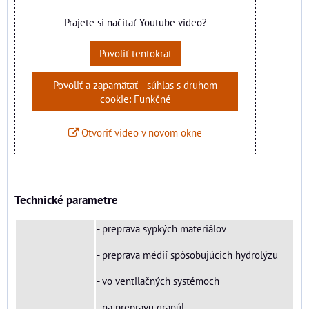
Prajete si načítať Youtube video?
Povoliť tentokrát
Povoliť a zapamätať - súhlas s druhom
cookie: Funkčné
Otvoriť video v novom okne
Technické parametre
- preprava sypkých materiálov
- preprava médií spôsobujúcich hydrolýzu
- vo ventilačných systémoch
- na prepravu granúl