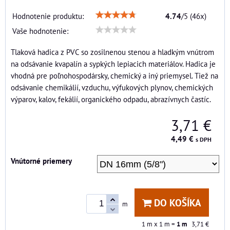
Hodnotenie produktu:
4.74
/
5
(
46
x)
Vaše hodnotenie:
Tlaková hadica z PVC so zosilnenou stenou a hladkým vnútrom
na odsávanie kvapalín a sypkých lepiacich materiálov. Hadica je
vhodná pre poľnohospodársky, chemický a iný priemysel. Tiež na
odsávanie chemikálií, vzduchu, výfukových plynov, chemických
výparov, kalov, fekálií, organického odpadu, abrazívnych častíc.
3,71 €
4,49 €
s DPH
Vnútorné priemery
DO KOŠÍKA
m
1
m x 1 m =
1
m
3,71 €