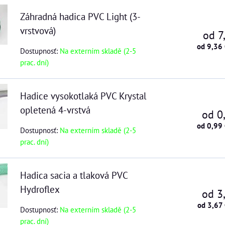
Záhradná hadica PVC Light (3-
vrstvová)
od 7
od 9,36
Dostupnosť:
Na externím skladě (2-5
prac. dní)
Hadice vysokotlaká PVC Krystal
opletená 4-vrstvá
od 0
od 0,99
Dostupnosť:
Na externím skladě (2-5
prac. dní)
Hadica sacia a tlaková PVC
Hydroflex
od 3
od 3,67
Dostupnosť:
Na externím skladě (2-5
prac. dní)