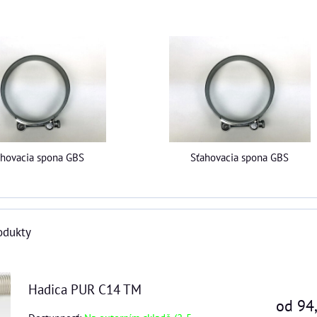
ahovacia spona GBS
Sťahovacia spona GBS
odukty
Hadica PUR C14 TM
od 94