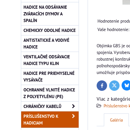
HADICE NA ODSÁVANIE
ZVÁRACÍCH DYMOV A
SPALÍN
Hodnotenie produ
Vaše hodnotenie:
CHEMICKY ODOLNÉ HADICE
ANTISTATICKÉ A VODIVÉ
Objímka GBS je od
HADICE
spojenia. Vyroben
VENTILAČNÉ ODSÁVACIE
robustnej konštru
HADICE TYPU KLIN
poľnohospodárskyc
umožňuje prispôs
HADICE PRE PRIEMYSELNÉ
VYSÁVAČE
Bl
Twitter
Facebook
OCHRANNÉ VLNITÉ HADICE
Z POLYETYLÉNU (PE)
Viac z kategóri
Príslušenstvo 
CHRÁNIČKY KABELŮ
PRÍSLUŠENSTVO K
Galéria
HADICIAM