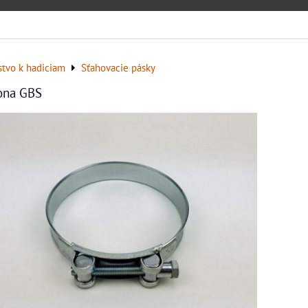
stvo k hadiciam
Sťahovacie pásky
ona GBS