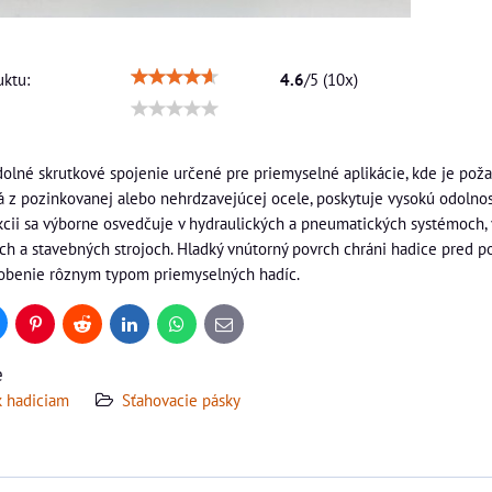
ktu:
4.6
/
5
(
10
x)
olné skrutkové spojenie určené pre priemyselné aplikácie, kde je poža
á z pozinkovanej alebo nehrdzavejúcej ocele, poskytuje vysokú odolno
kcii sa výborne osvedčuje v hydraulických a pneumatických systémoch, 
h a stavebných strojoch. Hladký vnútorný povrch chráni hadice pred 
obenie rôznym typom priemyselných hadíc.
uesky
Pinterest
Reddit
LinkedIn
WhatsApp
E-
mail
e
k hadiciam
Sťahovacie pásky